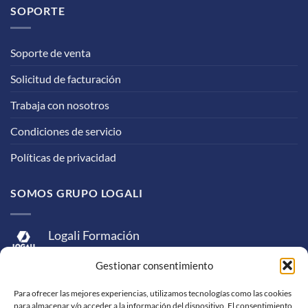
SOPORTE
Soporte de venta
Solicitud de facturación
Trabaja con nosotros
Condiciones de servicio
Políticas de privacidad
SOMOS GRUPO LOGALI
Logali Formación
Logali Consultoría
Gestionar consentimiento
Logali Ingeniería
Para ofrecer las mejores experiencias, utilizamos tecnologías como las cookies
para almacenar y/o acceder a la información del dispositivo. El consentimiento