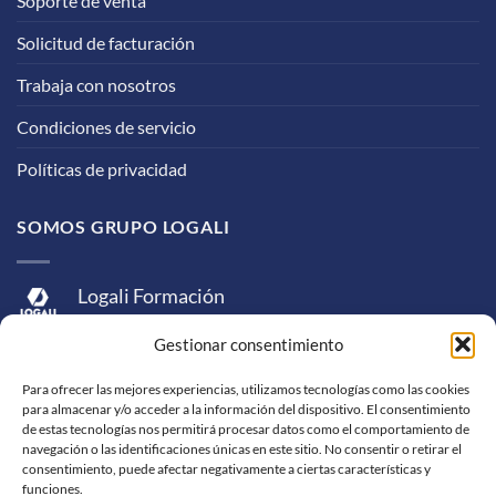
Soporte de venta
Solicitud de facturación
Trabaja con nosotros
Condiciones de servicio
Políticas de privacidad
SOMOS GRUPO LOGALI
Logali Formación
Logali Consultoría
Gestionar consentimiento
Logali Ingeniería
Para ofrecer las mejores experiencias, utilizamos tecnologías como las cookies
para almacenar y/o acceder a la información del dispositivo. El consentimiento
de estas tecnologías nos permitirá procesar datos como el comportamiento de
navegación o las identificaciones únicas en este sitio. No consentir o retirar el
consentimiento, puede afectar negativamente a ciertas características y
funciones.