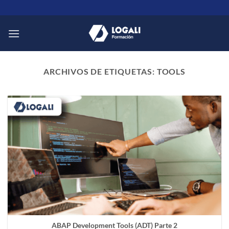
Saltar
al
contenido
ARCHIVOS DE ETIQUETAS:
TOOLS
ABAP Development Tools (ADT) Parte 2