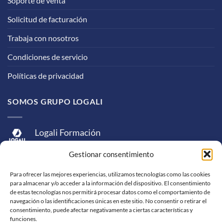
Soporte de venta
Solicitud de facturación
Trabaja con nosotros
Condiciones de servicio
Políticas de privacidad
SOMOS GRUPO LOGALI
Logali Formación
Logali Consultoría
Gestionar consentimiento
Logali Ingeniería
Para ofrecer las mejores experiencias, utilizamos tecnologías como las cookies
para almacenar y/o acceder a la información del dispositivo. El consentimiento
de estas tecnologías nos permitirá procesar datos como el comportamiento de
navegación o las identificaciones únicas en este sitio. No consentir o retirar el
consentimiento, puede afectar negativamente a ciertas características y
funciones.