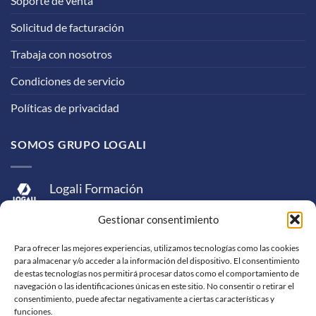
Soporte de venta
Solicitud de facturación
Trabaja con nosotros
Condiciones de servicio
Políticas de privacidad
SOMOS GRUPO LOGALI
Logali Formación
Logali Consultoría
Gestionar consentimiento
Logali Ingeniería
Para ofrecer las mejores experiencias, utilizamos tecnologías como las cookies
para almacenar y/o acceder a la información del dispositivo. El consentimiento
de estas tecnologías nos permitirá procesar datos como el comportamiento de
navegación o las identificaciones únicas en este sitio. No consentir o retirar el
consentimiento, puede afectar negativamente a ciertas características y
funciones.