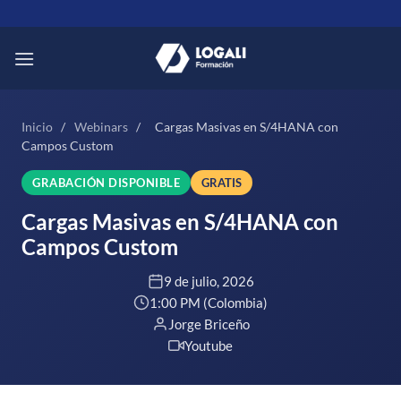
Saltar
al
contenido
Inicio
/
Webinars
/
Cargas Masivas en S/4HANA con
Campos Custom
GRABACIÓN DISPONIBLE
GRATIS
Cargas Masivas en S/4HANA con
Campos Custom
9 de julio, 2026
1:00 PM (Colombia)
Jorge Briceño
Youtube