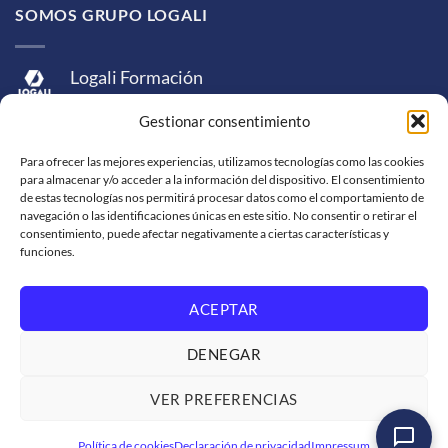
SOMOS GRUPO LOGALI
Logali Formación
Logali Consultoría
Gestionar consentimiento
Logali Ingeniería
Para ofrecer las mejores experiencias, utilizamos tecnologías como las cookies
para almacenar y/o acceder a la información del dispositivo. El consentimiento
de estas tecnologías nos permitirá procesar datos como el comportamiento de
navegación o las identificaciones únicas en este sitio. No consentir o retirar el
consentimiento, puede afectar negativamente a ciertas características y
funciones.
ACEPTAR
Visa
MasterCard
American
PayPal
Bank
Sepa
Skrill
Express
Transfer
DENEGAR
Western
Union
SOPORTE DE VENTA
SOLICITUD DE FACTURACIÓN
VER PREFERENCIAS
TRABAJA CON NOSOTROS
CONDICIONES DE SERVICIO
POLÍTICAS DE PRIVACIDAD
Política de cookies
Declaración de privacidad
Impressum