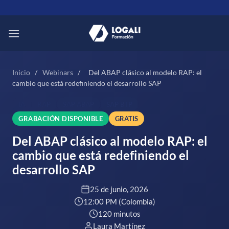
Saltar
al
contenido
Inicio
/
Webinars
/
Del ABAP clásico al modelo RAP: el
cambio que está redefiniendo el desarrollo SAP
IA
RAP
SAP ABAP
SAP BTP
GRABACIÓN DISPONIBLE
GRATIS
Del ABAP clásico al modelo RAP: el
cambio que está redefiniendo el
desarrollo SAP
25 de junio, 2026
12:00 PM (Colombia)
120 minutos
Laura Martínez