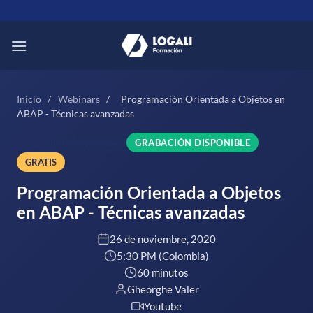
Saltar
al
contenido
Inicio
/
Webinars
/
Programación Orientada a Objetos en
ABAP - Técnicas avanzadas
SAP ABAP On-premise
GRABACIÓN DISPONIBLE
GRATIS
Programación Orientada a Objetos
en ABAP - Técnicas avanzadas
26 de noviembre, 2020
5:30 PM (Colombia)
60 minutos
Gheorghe Valer
Youtube