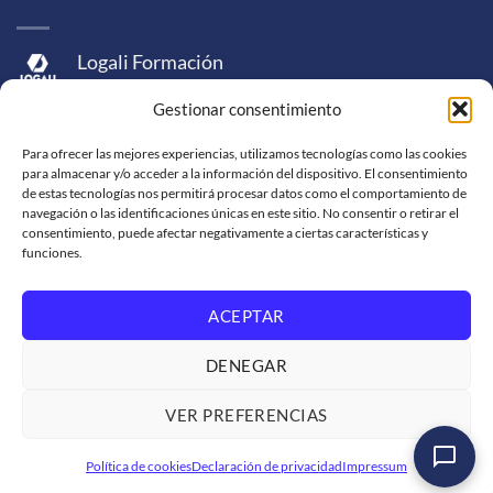
Logali Formación
Logali Consultoría
Gestionar consentimiento
Logali Ingeniería
Para ofrecer las mejores experiencias, utilizamos tecnologías como las cookies
para almacenar y/o acceder a la información del dispositivo. El consentimiento
de estas tecnologías nos permitirá procesar datos como el comportamiento de
navegación o las identificaciones únicas en este sitio. No consentir o retirar el
consentimiento, puede afectar negativamente a ciertas características y
funciones.
ACEPTAR
Visa
MasterCard
American
PayPal
Bank
Sepa
Skrill
Express
Transfer
DENEGAR
Western
Union
SOPORTE DE VENTA
SOLICITUD DE FACTURACIÓN
VER PREFERENCIAS
TRABAJA CON NOSOTROS
CONDICIONES DE SERVICIO
POLÍTICAS DE PRIVACIDAD
Política de cookies
Declaración de privacidad
Impressum
Copyright 2026 ©
Logali Group