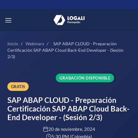
Saltar
al
contenido
Inicio
/
Webinars
/
SAP ABAP CLOUD - Preparación
Certificación SAP ABAP Cloud Back-End Developer - (Sesión
2/3)
Certificación SAP
SAP ABAP Cloud
SAP ABAP On-premise
GRABACIÓN DISPONIBLE
GRATIS
SAP ABAP CLOUD - Preparación
Certificación SAP ABAP Cloud Back-
End Developer - (Sesión 2/3)
20 de noviembre, 2024
5:30 PM (Colombia)