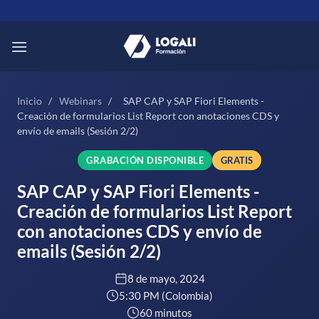
Saltar
al
contenido
Inicio
/
Webinars
/
SAP CAP y SAP Fiori Elements -
Creación de formularios List Report con anotaciones CDS y
envío de emails (Sesión 2/2)
SAP FIORI
GRABACIÓN DISPONIBLE
GRATIS
SAP CAP y SAP Fiori Elements -
Creación de formularios List Report
con anotaciones CDS y envío de
emails (Sesión 2/2)
8 de mayo, 2024
5:30 PM (Colombia)
60 minutos