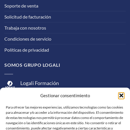
Soporte de venta
Solicitud de facturación
Trabaja con nosotros
Condiciones de servicio
Políticas de privacidad
SOMOS GRUPO LOGALI
Logali Formación
Logali Consultoría
Gestionar consentimiento
Logali Ingeniería
Para ofrecer las mejores experiencias, utilizamos tecnologías como las cookies
para almacenar y/o acceder a la información del dispositivo. El consentimiento
de estas tecnologías nos permitirá procesar datos como el comportamiento de
navegación o las identificaciones únicas en este sitio. No consentir o retirar el
consentimiento, puede afectar negativamente a ciertas características y