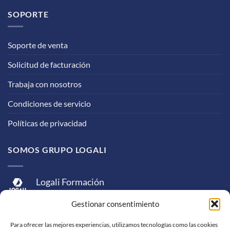
SOPORTE
Soporte de venta
Solicitud de facturación
Trabaja con nosotros
Condiciones de servicio
Políticas de privacidad
SOMOS GRUPO LOGALI
Logali Formación
Logali Consultoría
Gestionar consentimiento
Logali Ingeniería
Para ofrecer las mejores experiencias, utilizamos tecnologías como las cookies