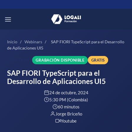
Saltar
al
contenido
Inicio
/
Webinars
/
SAP FIORI TypeScript para el Desarrollo
de Aplicaciones UI5
SAP FIORI
GRABACIÓN DISPONIBLE
GRATIS
SAP FIORI TypeScript para el
Desarrollo de Aplicaciones UI5
24 de octubre, 2024
5:30 PM (Colombia)
60 minutos
Jorge Briceño
Youtube