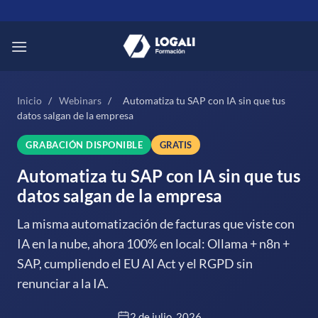
Saltar
al
contenido
Inicio
/
Webinars
/
Automatiza tu SAP con IA sin que tus
datos salgan de la empresa
GRABACIÓN DISPONIBLE
GRATIS
Automatiza tu SAP con IA sin que tus
datos salgan de la empresa
La misma automatización de facturas que viste con
IA en la nube, ahora 100% en local: Ollama + n8n +
SAP, cumpliendo el EU AI Act y el RGPD sin
renunciar a la IA.
2 de julio, 2026