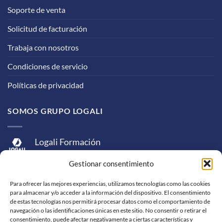
Soporte de venta
Solicitud de facturación
Trabaja con nosotros
Condiciones de servicio
Políticas de privacidad
SOMOS GRUPO LOGALI
Logali Formación
Logali Consultoría
Gestionar consentimiento
Logali Ingeniería
Para ofrecer las mejores experiencias, utilizamos tecnologías como las cookies
para almacenar y/o acceder a la información del dispositivo. El consentimiento
de estas tecnologías nos permitirá procesar datos como el comportamiento de
navegación o las identificaciones únicas en este sitio. No consentir o retirar el
consentimiento, puede afectar negativamente a ciertas características y