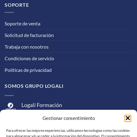
SOPORTE
Soporte de venta
Solicitud de facturación
Trabaja con nosotros
Condiciones de servicio
Políticas de privacidad
SOMOS GRUPO LOGALI
Logali Formación
Logali Consultoría
Gestionar consentimiento
Logali Ingeniería
Para ofrecer las mejores experiencias, utilizamos tecnologías como las cookies
para almacenar y/o acceder a la información del dispositivo. El consentimiento