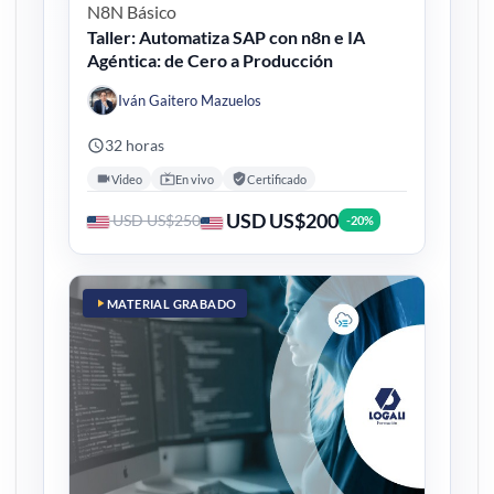
N8N
Básico
Taller: Automatiza SAP con n8n e IA
Agéntica: de Cero a Producción
Iván Gaitero Mazuelos
32 horas
Video
En vivo
Certificado
USD US$200
USD US$250
-20%
MATERIAL GRABADO