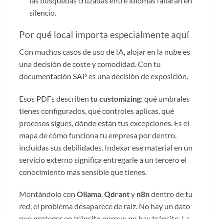
las búsquedas cruzadas entre idiomas fallarán en
silencio.
Por qué local importa especialmente aquí
Con muchos casos de uso de IA, alojar en la nube es
una decisión de coste y comodidad. Con tu
documentación SAP es una decisión de exposición.
Esos PDFs describen
tu customizing
: qué umbrales
tienes configurados, qué controles aplicas, qué
procesos sigues, dónde están tus excepciones. Es el
mapa de cómo funciona tu empresa por dentro,
incluidas sus debilidades. Indexar ese material en un
servicio externo significa entregarle a un tercero el
conocimiento más sensible que tienes.
Montándolo con
Ollama
,
Qdrant
y
n8n
dentro de tu
red, el problema desaparece de raíz. No hay un dato
que proteger en tránsito porque no hay tránsito. La