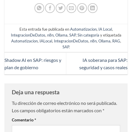
Esta entrada fue publicada en
Automatizacion
,
IA Local
,
IntegracionDeDatos
,
n8n
,
Ollama
,
SAP
,
Sin categoría
y etiquetada
Automatizacion
,
IALocal
,
IntegracionDeDatos
,
n8n
,
Ollama
,
RAG
,
SAP
.
Shadow AI en SAP: riesgos y
IA soberana para SAP:
plan de gobierno
seguridad y casos reales
Deja una respuesta
Tu dirección de correo electrónico no será publicada.
Los campos obligatorios están marcados con
*
Comentario
*