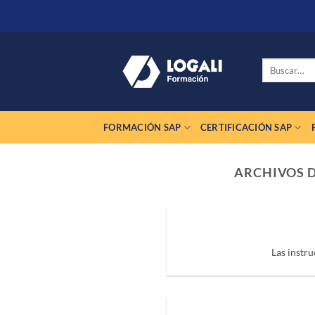
Saltar
al
contenido
Buscar
por:
FORMACIÓN SAP
CERTIFICACIÓN SAP
ARCHIVOS 
Las instru