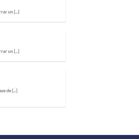
ar un [...]
ar un [...]
 de [...]