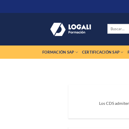
Saltar
al
contenido
Buscar
por:
FORMACIÓN SAP
CERTIFICACIÓN SAP
Los CDS admiten 