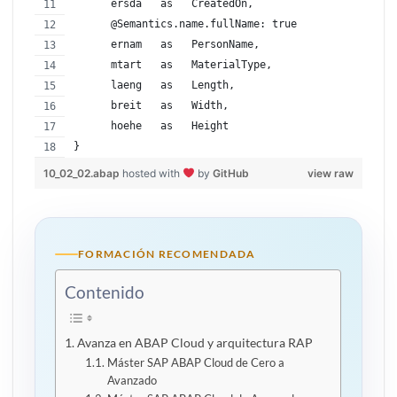
      ersda   as   CreatedOn,
      @Semantics.name.fullName: true
      ernam   as   PersonName,
      mtart   as   MaterialType,
      laeng   as   Length,
      breit   as   Width,
      hoehe   as   Height
}
10_02_02.abap
hosted with
by
GitHub
view raw
FORMACIÓN RECOMENDADA
Contenido
Avanza en ABAP Cloud y arquitectura RAP
Máster SAP ABAP Cloud de Cero a
Avanzado