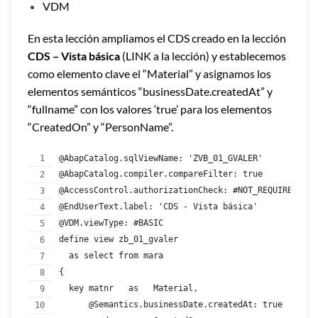
VDM
En esta lección ampliamos el CDS creado en la lección
CDS – Vista básica
(LINK a la lección) y establecemos
como elemento clave el “Material” y asignamos los
elementos semánticos “businessDate.createdAt” y
“fullname” con los valores ‘true’ para los elementos
“CreatedOn” y “PersonName”.
@AbapCatalog.sqlViewName: 'ZVB_01_GVALER'
@AbapCatalog.compiler.compareFilter: true
@AccessControl.authorizationCheck: #NOT_REQUIRED
@EndUserText.label: 'CDS - Vista básica'
@VDM.viewType: #BASIC
define view zb_01_gvaler
  as select from mara
{
  key matnr   as   Material,
      @Semantics.businessDate.createdAt: true