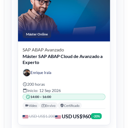
Máster Online
SAP ABAP
Avanzado
Máster SAP ABAP Cloud de Avanzado a
Experto
Enrique Irala
200 horas
Inicio: 12 Sep 2026
14:00 – 16:00
Video
En vivo
Certificado
USD US$960
USD US$1.200
-20%