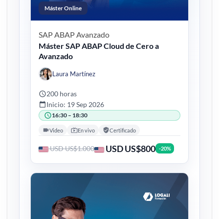
Máster Online
SAP ABAP
Avanzado
Máster SAP ABAP Cloud de Cero a
Avanzado
Laura Martínez
200 horas
Inicio: 19 Sep 2026
16:30 – 18:30
Video
En vivo
Certificado
USD US$800
USD US$1.000
-20%