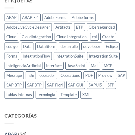
ETIQUETAS
ABAP
ABAP 7.4
AdobeForms
Adobe forms
AdobeLiveCycleDesigner
Artifacts
BTP
Ciberseguridad
Cloud
CloudIntegration
Cloud Integration
cpi
Create
código
Data
DataStore
desarrollo
developer
Eclipse
Forms
IntegrationFlow
IntegrationSuite
Integration Suite
InteligenciaArtificial
Interface
JavaScript
Mail
MCP
Message
n8n
operador
Operations
PDF
Preview
SAP
SAP BTP
SAPBTP
SAP Fiori
SAP GUI
SAPUI5
SFP
tablas internas
tecnologia
Template
XML
CATEGORÍAS
ABAP
(34)