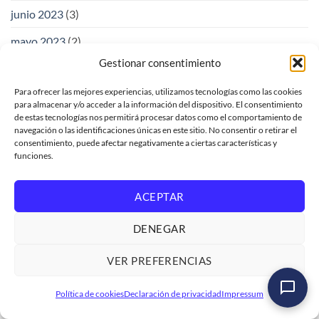
junio 2023
(3)
mayo 2023
(2)
Gestionar consentimiento
abril 2023
(3)
Para ofrecer las mejores experiencias, utilizamos tecnologías como las cookies
marzo 2023
(3)
para almacenar y/o acceder a la información del dispositivo. El consentimiento
de estas tecnologías nos permitirá procesar datos como el comportamiento de
febrero 2023
(2)
navegación o las identificaciones únicas en este sitio. No consentir o retirar el
consentimiento, puede afectar negativamente a ciertas características y
enero 2023
(5)
funciones.
diciembre 2022
(2)
ACEPTAR
noviembre 2022
(2)
DENEGAR
octubre 2022
(3)
septiembre 2022
(3)
VER PREFERENCIAS
agosto 2022
(5)
Máster SAP ABAP Cloud de Cero a Avanzado
Política de cookies
Declaración de privacidad
Impressum
Ver formación
→
julio 2022
(4)