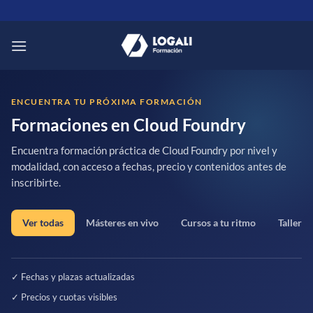
Saltar
al
contenido
ENCUENTRA TU PRÓXIMA FORMACIÓN
Formaciones en Cloud Foundry
Encuentra formación práctica de Cloud Foundry por nivel y
modalidad, con acceso a fechas, precio y contenidos antes de
inscribirte.
Ver todas
Másteres en vivo
Cursos a tu ritmo
Talleres
✓ Fechas y plazas actualizadas
✓ Precios y cuotas visibles