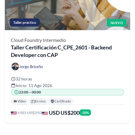
Taller práctico
NUEVO
Cloud Foundry
Intermedio
Taller Certificación C_CPE_2601 - Backend
Developer con CAP
Jorge Briceño
32 horas
Inicio: 11 Ago 2026
22:00 – 00:00
Video
En vivo
Certificado
USD US$200
USD US$250
-20%