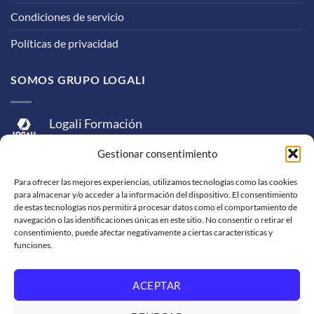
Condiciones de servicio
Políticas de privacidad
SOMOS GRUPO LOGALI
Logali Formación
Logali Consultoría
Gestionar consentimiento
Logali Ingeniería
Para ofrecer las mejores experiencias, utilizamos tecnologías como las cookies
para almacenar y/o acceder a la información del dispositivo. El consentimiento
de estas tecnologías nos permitirá procesar datos como el comportamiento de
navegación o las identificaciones únicas en este sitio. No consentir o retirar el
consentimiento, puede afectar negativamente a ciertas características y
funciones.
ACEPTAR
Visa
MasterCard
American
PayPal
Bank
Sepa
Skrill
Express
Transfer