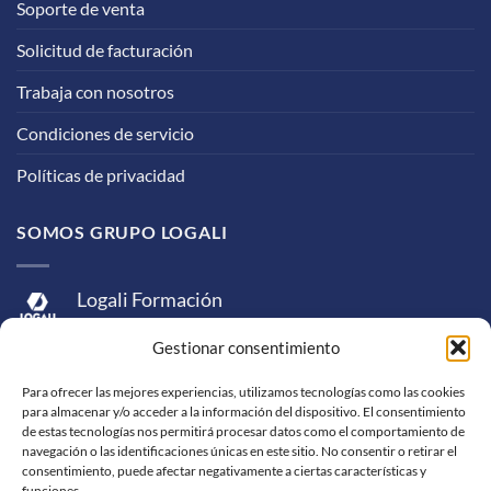
Soporte de venta
Solicitud de facturación
Trabaja con nosotros
Condiciones de servicio
Políticas de privacidad
SOMOS GRUPO LOGALI
Logali Formación
Logali Consultoría
Gestionar consentimiento
Logali Ingeniería
Para ofrecer las mejores experiencias, utilizamos tecnologías como las cookies
para almacenar y/o acceder a la información del dispositivo. El consentimiento
de estas tecnologías nos permitirá procesar datos como el comportamiento de
navegación o las identificaciones únicas en este sitio. No consentir o retirar el
consentimiento, puede afectar negativamente a ciertas características y
funciones.