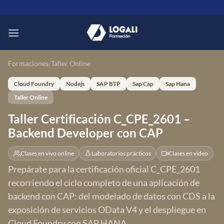
Saltar
al
contenido
Formaciones
/
Taller Online
Cloud Foundry
Nodejs
SAP BTP
Sap Cap
Sap Hana
Taller Online
Taller Certificación C_CPE_2601 –
Backend Developer con CAP
Clases en vivo online
Laboratorios prácticos
Clases en video
Prepárate para la certificación oficial C_CPE_2601
recorriendo el ciclo completo de una aplicación de
backend con CAP: del modelado de datos con CDS a la
exposición de servicios OData V4 y el despliegue en
Cloud Foundry con SAP HANA.