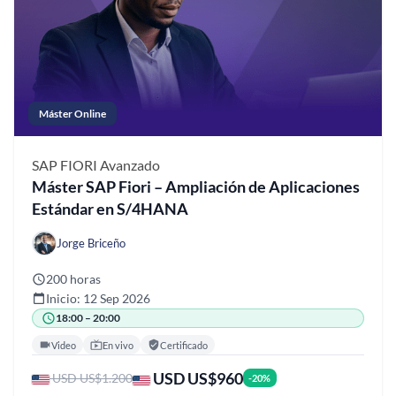
Máster Online
SAP FIORI
Avanzado
Máster SAP Fiori – Ampliación de Aplicaciones
Estándar en S/4HANA
Jorge Briceño
200 horas
Inicio: 12 Sep 2026
18:00 – 20:00
Video
En vivo
Certificado
USD US$960
USD US$1.200
-20%