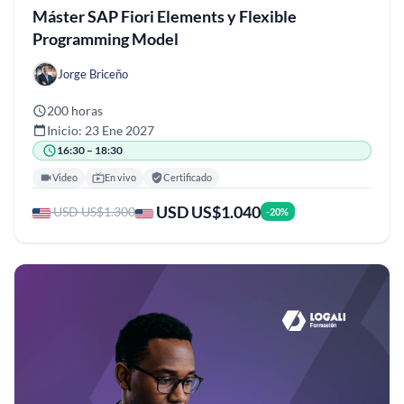
Máster SAP Fiori Elements y Flexible
Programming Model
Jorge Briceño
200 horas
Inicio: 23 Ene 2027
16:30 – 18:30
Video
En vivo
Certificado
USD US$1.040
USD US$1.300
-20%