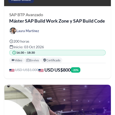
SAP BTP
Avanzado
Máster SAP Build Work Zone y SAP Build Code
Laura Martínez
200 horas
Inicio: 03 Oct 2026
16:30 – 18:30
Video
En vivo
Certificado
USD US$800
USD US$1.000
-20%