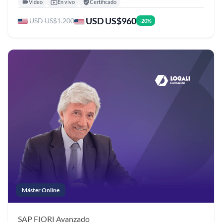
Video
En vivo
Certificado
USD US$960
USD US$1.200
-20%
Máster Online
SAP FIORI
Avanzado