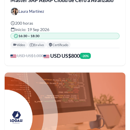
Máster SAP ABAP Cloud de Cero a Avanzado
Laura Martínez
200 horas
Inicio: 19 Sep 2026
16:30 – 18:30
Video
En vivo
Certificado
USD US$800
USD US$1.000
-20%