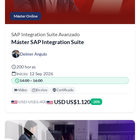
Máster Online
SAP Integration Suite
Avanzado
Máster SAP Integration Suite
Deimer Angulo
200 horas
Inicio: 12 Sep 2026
14:00 – 16:00
Video
En vivo
Certificado
USD US$1.120
USD US$1.400
-20%