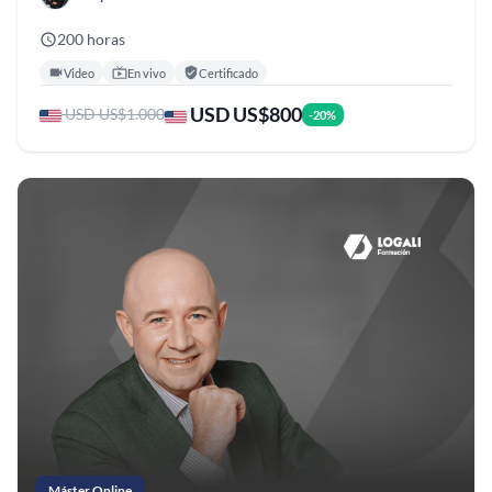
200 horas
Video
En vivo
Certificado
USD US$800
USD US$1.000
-20%
Máster Online