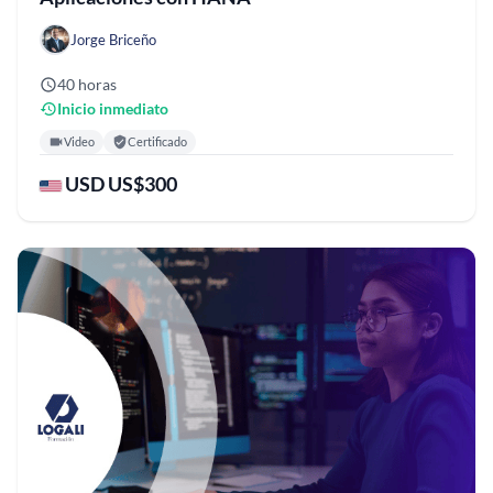
Jorge Briceño
40 horas
Inicio inmediato
Video
Certificado
USD US$300