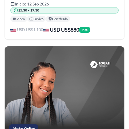
Inicio: 12 Sep 2026
15:30 – 17:30
Video
En vivo
Certificado
USD US$880
USD US$1.100
-20%
Máster Online