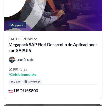
Megapack
SAP FIORI
Básico
Megapack SAP Fiori Desarrollo de Aplicaciones
con SAPUI5
Jorge Briceño
180 horas
Inicio inmediato
Video
Certificado
USD US$800