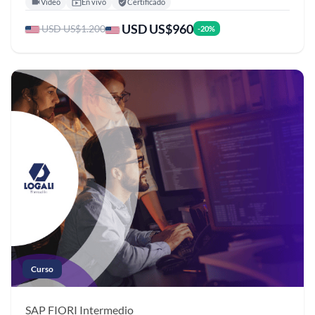
Video
En vivo
Certificado
USD US$960
USD US$1.200
-20%
Curso
SAP FIORI
Intermedio