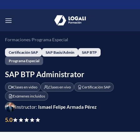
Saltar
al
contenido
Formaciones
/
Programa Especial
Certificación SAP
SAP Basis/Admin
SAP BTP
Programa Especial
SAP BTP Administrator
Clases en video
Clases en vivo
Certificación SAP
Exámenes incluidos
Instructor:
Ismael Felipe Armada Pérez
5.0