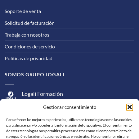
Soporte de venta
Solicitud de facturación
Trabaja con nosotros
Condiciones de servicio
Políticas de privacidad
SOMOS GRUPO LOGALI
Logali Formación
Logali Consultoría
Gestionar consentimiento
Logali Ingeniería
Para ofrecer las mejores experiencias, utilizamos tecnologías como las cookies
para almacenar y/o acceder a la información del dispositivo. El consentimiento
de estas tecnologías nos permitirá procesar datos como el comportamiento de
navegación o las identificaciones únicas en este sitio. No consentir o retirar el