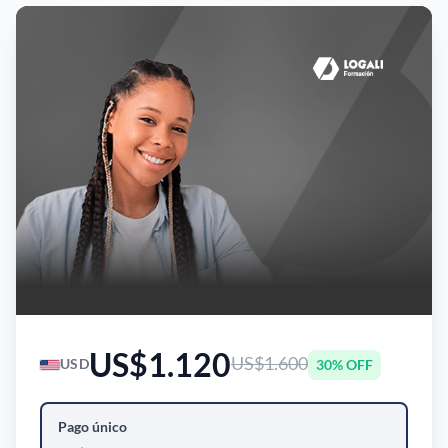
US$1.120
US$1.600
30% OFF
USD
Pago único