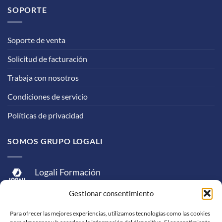
SOPORTE
Soporte de venta
Solicitud de facturación
Trabaja con nosotros
Condiciones de servicio
Políticas de privacidad
SOMOS GRUPO LOGALI
Logali Formación
Logali Consultoría
Gestionar consentimiento
Logali Ingeniería
Para ofrecer las mejores experiencias, utilizamos tecnologías como las cookies