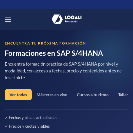
Saltar
al
contenido
ENCUENTRA TU PRÓXIMA FORMACIÓN
Formaciones en SAP S/4HANA
Encuentra formación práctica de SAP S/4HANA por nivel y
modalidad, con acceso a fechas, precio y contenidos antes de
inscribirte.
Ver todas
Másteres en vivo
Cursos a tu ritmo
Talleres
✓ Fechas y plazas actualizadas
✓ Precios y cuotas visibles