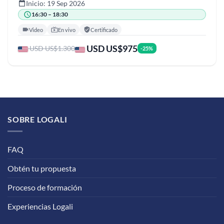
Inicio: 19 Sep 2026
16:30 – 18:30
Video
En vivo
Certificado
USD US$975
USD US$1.300
-25%
SOBRE LOGALI
FAQ
Obtén tu propuesta
Proceso de formación
Experiencias Logali