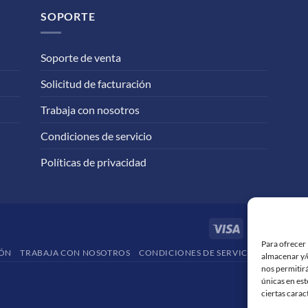
SOPORTE
Soporte de venta
Solicitud de facturación
Trabaja con nosotros
Condiciones de servicio
Políticas de privacidad
Visa
Maste
Para ofrecer 
IÓN
TRABAJA CON NOSOTROS
CONDICIONES DE SERVICIO
POLÍTICA
almacenar y/o
nos permitir
únicas en est
ciertas carac