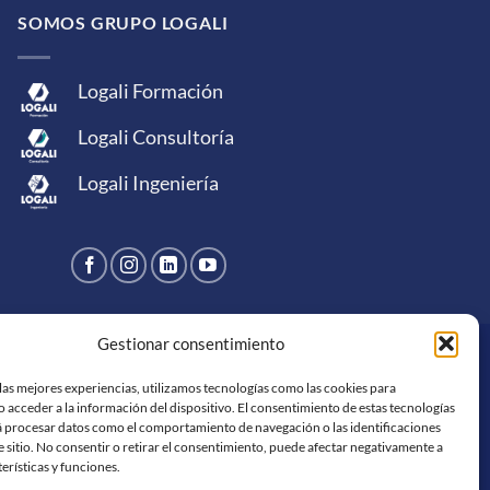
SOMOS GRUPO LOGALI
Logali Formación
Logali Consultoría
Logali Ingeniería
Gestionar consentimiento
rCard
American
PayPal
Bank
Sepa
Skrill
Western
Express
Transfer
Union
las mejores experiencias, utilizamos tecnologías como las cookies para
S DE PRIVACIDAD
 acceder a la información del dispositivo. El consentimiento de estas tecnologías
á procesar datos como el comportamiento de navegación o las identificaciones
e sitio. No consentir o retirar el consentimiento, puede afectar negativamente a
terísticas y funciones.