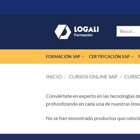
Saltar
al
contenido
Buscar
por:
FORMACIÓN SAP
CERTIFICACIÓN SAP
INICIO
/
CURSOS ONLINE SAP
/
CURSO
Conviértete en experto en las tecnologías 
profundizando en cada una de nuestras lín
No se han encontrado productos que coincid