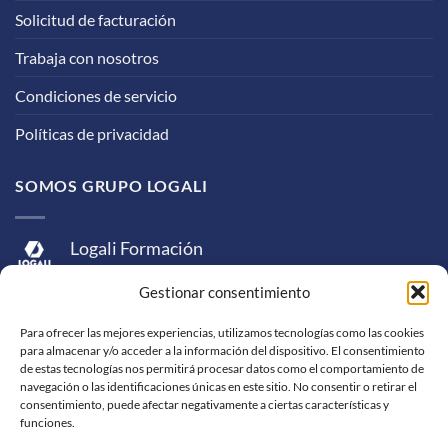
Solicitud de facturación
Trabaja con nosotros
Condiciones de servicio
Políticas de privacidad
SOMOS GRUPO LOGALI
Logali Formación
Logali Consultoría
Gestionar consentimiento
Logali Ingeniería
Para ofrecer las mejores experiencias, utilizamos tecnologías como las cookies
para almacenar y/o acceder a la información del dispositivo. El consentimiento
de estas tecnologías nos permitirá procesar datos como el comportamiento de
navegación o las identificaciones únicas en este sitio. No consentir o retirar el
consentimiento, puede afectar negativamente a ciertas características y
funciones.