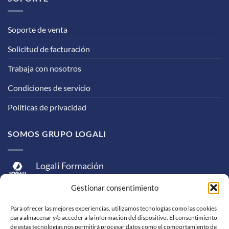
Soporte de venta
Solicitud de facturación
Trabaja con nosotros
Condiciones de servicio
Políticas de privacidad
SOMOS GRUPO LOGALI
Logali Formación
Logali Consultoría
Gestionar consentimiento
Logali Ingeniería
Para ofrecer las mejores experiencias, utilizamos tecnologías como las cookies
para almacenar y/o acceder a la información del dispositivo. El consentimiento
de estas tecnologías nos permitirá procesar datos como el comportamiento de