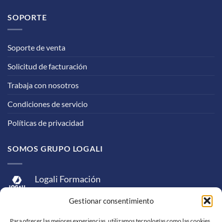
SOPORTE
Soporte de venta
Solicitud de facturación
Trabaja con nosotros
Condiciones de servicio
Políticas de privacidad
SOMOS GRUPO LOGALI
Logali Formación
Logali Consultoría
Gestionar consentimiento
Logali Ingeniería
Para ofrecer las mejores experiencias, utilizamos tecnologías como las cookies