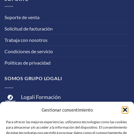
Soporte de venta
Solicitud de facturación
Trabaja con nosotros
Condiciones de servicio
Políticas de privacidad
SOMOS GRUPO LOGALI
Logali Formación
Logali Consultoría
Gestionar consentimiento
Logali Ingeniería
Para ofrecer las mejores experiencias, utilizamos tecnologías como las cookies
para almacenar y/o acceder a la información del dispositivo. El consentimiento
de estas tecnologías nos permitirá procesar datos como el comportamiento de