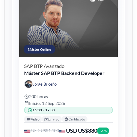
Máster Online
SAP BTP
Avanzado
Máster SAP BTP Backend Developer
Jorge Briceño
200 horas
Inicio: 12 Sep 2026
15:30 – 17:30
Video
En vivo
Certificado
USD US$880
USD US$1.100
-20%