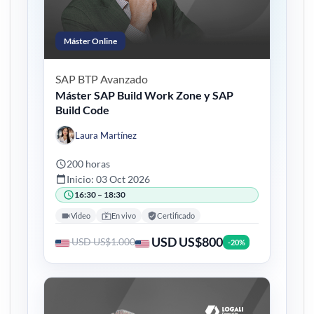
Máster Online
SAP BTP
Avanzado
Máster SAP Build Work Zone y SAP
Build Code
Laura Martínez
200 horas
Inicio: 03 Oct 2026
16:30 – 18:30
Video
En vivo
Certificado
USD US$800
USD US$1.000
-20%