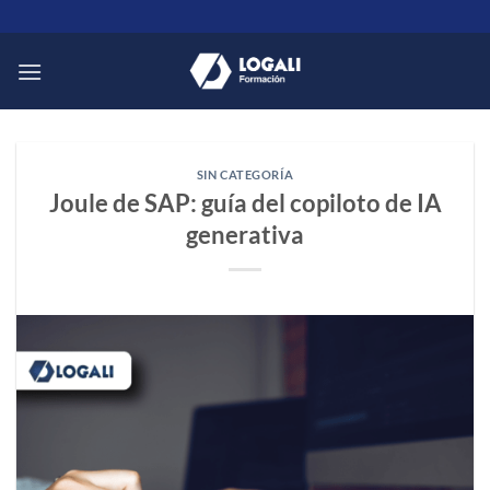
Saltar
al
contenido
SIN CATEGORÍA
Joule de SAP: guía del copiloto de IA
generativa