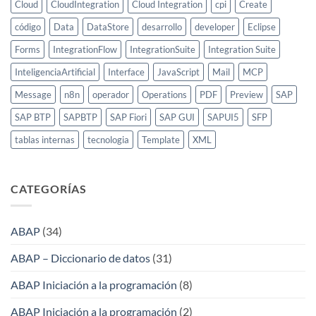
Cloud
CloudIntegration
Cloud Integration
cpi
Create
código
Data
DataStore
desarrollo
developer
Eclipse
Forms
IntegrationFlow
IntegrationSuite
Integration Suite
InteligenciaArtificial
Interface
JavaScript
Mail
MCP
Message
n8n
operador
Operations
PDF
Preview
SAP
SAP BTP
SAPBTP
SAP Fiori
SAP GUI
SAPUI5
SFP
tablas internas
tecnologia
Template
XML
CATEGORÍAS
ABAP
(34)
ABAP – Diccionario de datos
(31)
ABAP Iniciación a la programación
(8)
ABAP Iniciación a la programación
(2)