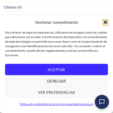
Ollama
(4)
Open Learning
(2)
Gestionar consentimiento
OpenSource
(1)
Para ofrecer las mejores experiencias, utilizamos tecnologías como las cookies
Patrones de diseño
(5)
para almacenar y/o acceder a la información del dispositivo. El consentimiento
de estas tecnologías nos permitirá procesar datos como el comportamiento de
Polimorfismo, asociación y composición
(7)
navegación o las identificaciones únicas en este sitio. No consentir o retirar el
consentimiento, puede afectar negativamente a ciertas características y
Postman
(1)
funciones.
ProcessAutomation
(1)
ACEPTAR
Pymes
(1)
DENEGAR
RAP
(3)
VER PREFERENCIAS
RGPD
(1)
Máster SAP Build Work Zone y SAP Build Code
S4HANA
(3)
Política de cookies
Declaración de privacidad
Impressum
Ver formación
→
SAP
(41)