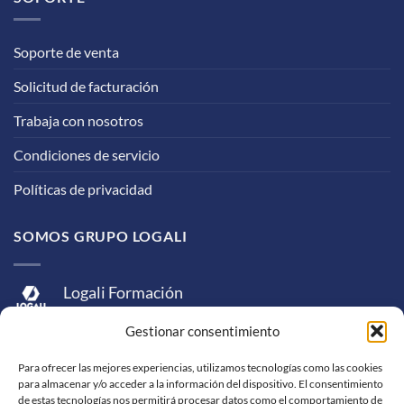
Soporte de venta
Solicitud de facturación
Trabaja con nosotros
Condiciones de servicio
Políticas de privacidad
SOMOS GRUPO LOGALI
Logali Formación
Logali Consultoría
Gestionar consentimiento
Logali Ingeniería
Para ofrecer las mejores experiencias, utilizamos tecnologías como las cookies
para almacenar y/o acceder a la información del dispositivo. El consentimiento
de estas tecnologías nos permitirá procesar datos como el comportamiento de