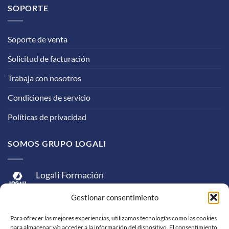
SOPORTE
Soporte de venta
Solicitud de facturación
Trabaja con nosotros
Condiciones de servicio
Políticas de privacidad
SOMOS GRUPO LOGALI
Logali Formación
Logali Consultoría
Gestionar consentimiento
Logali Ingeniería
Para ofrecer las mejores experiencias, utilizamos tecnologías como las cookies
para almacenar y/o acceder a la información del dispositivo. El consentimiento