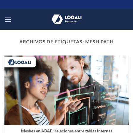
Saltar
al
contenido
ARCHIVOS DE ETIQUETAS:
MESH PATH
Meshes en ABAP: relaciones entre tablas internas