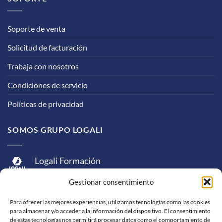
Soporte de venta
Solicitud de facturación
Trabaja con nosotros
Condiciones de servicio
Políticas de privacidad
SOMOS GRUPO LOGALI
Logali Formación
Logali Consultoría
Gestionar consentimiento
Logali Ingeniería
Para ofrecer las mejores experiencias, utilizamos tecnologías como las cookies
para almacenar y/o acceder a la información del dispositivo. El consentimiento
de estas tecnologías nos permitirá procesar datos como el comportamiento de