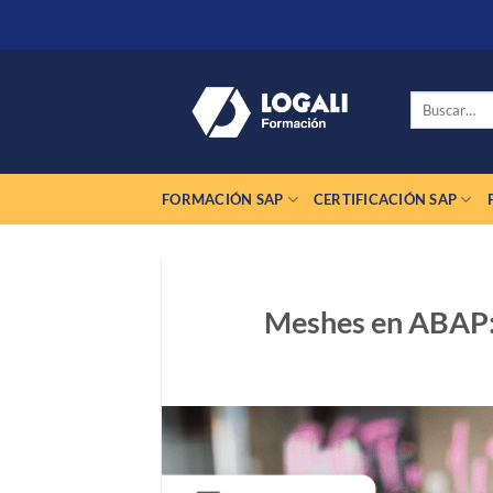
Saltar
al
contenido
Buscar
por:
FORMACIÓN SAP
CERTIFICACIÓN SAP
Meshes en ABAP: r