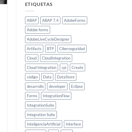
ETIQUETAS
ABAP
ABAP 7.4
AdobeForms
Adobe forms
AdobeLiveCycleDesigner
Artifacts
BTP
Ciberseguridad
Cloud
CloudIntegration
Cloud Integration
cpi
Create
código
Data
DataStore
desarrollo
developer
Eclipse
Forms
IntegrationFlow
IntegrationSuite
Integration Suite
InteligenciaArtificial
Interface