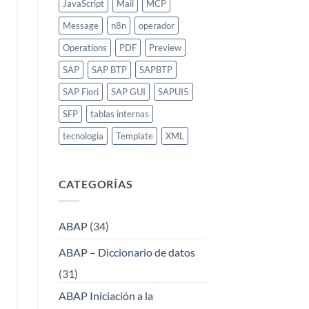
JavaScript
Mail
MCP
Message
n8n
operador
Operations
PDF
Preview
SAP
SAP BTP
SAPBTP
SAP Fiori
SAP GUI
SAPUI5
SFP
tablas internas
tecnologia
Template
XML
CATEGORÍAS
ABAP
(34)
ABAP – Diccionario de datos
(31)
ABAP Iniciación a la