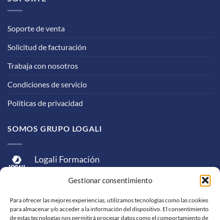
Soporte de venta
Solicitud de facturación
Trabaja con nosotros
Condiciones de servicio
Políticas de privacidad
SOMOS GRUPO LOGALI
Logali Formación
Logali Consultoría
Gestionar consentimiento
Logali Ingeniería
Para ofrecer las mejores experiencias, utilizamos tecnologías como las cookies
para almacenar y/o acceder a la información del dispositivo. El consentimiento
de estas tecnologías nos permitirá procesar datos como el comportamiento de