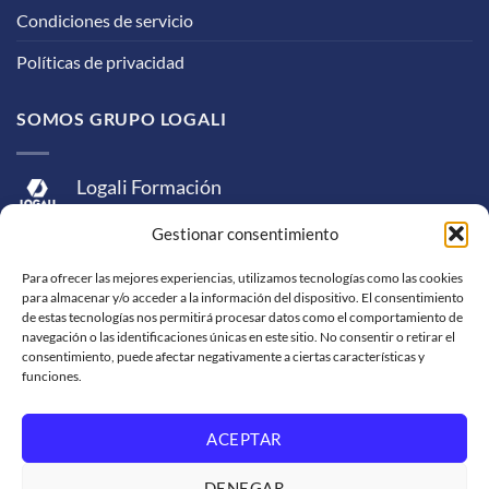
Condiciones de servicio
Políticas de privacidad
SOMOS GRUPO LOGALI
Logali Formación
Logali Consultoría
Gestionar consentimiento
Logali Ingeniería
Para ofrecer las mejores experiencias, utilizamos tecnologías como las cookies
para almacenar y/o acceder a la información del dispositivo. El consentimiento
de estas tecnologías nos permitirá procesar datos como el comportamiento de
navegación o las identificaciones únicas en este sitio. No consentir o retirar el
consentimiento, puede afectar negativamente a ciertas características y
funciones.
ACEPTAR
Visa
MasterCard
American
PayPal
Bank
Sepa
Skrill
Express
Transfer
DENEGAR