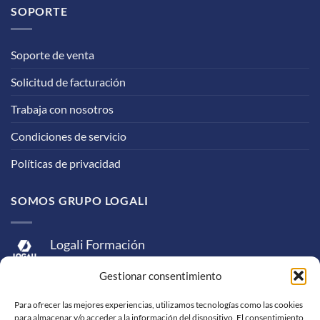
SOPORTE
Soporte de venta
Solicitud de facturación
Trabaja con nosotros
Condiciones de servicio
Políticas de privacidad
SOMOS GRUPO LOGALI
Logali Formación
Logali Consultoría
Gestionar consentimiento
Logali Ingeniería
Para ofrecer las mejores experiencias, utilizamos tecnologías como las cookies
para almacenar y/o acceder a la información del dispositivo. El consentimiento