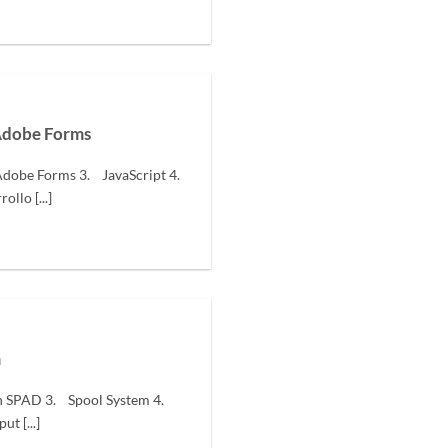
Adobe Forms
Adobe Forms 3. JavaScript 4.
llo [...]
m
n SPAD 3. Spool System 4.
t [...]