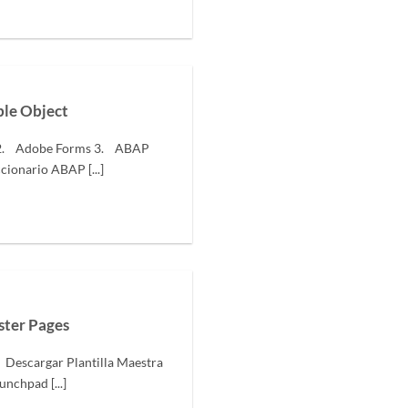
le Object
 2. Adobe Forms 3. ABAP
cionario ABAP [...]
ster Pages
 Descargar Plantilla Maestra
unchpad [...]