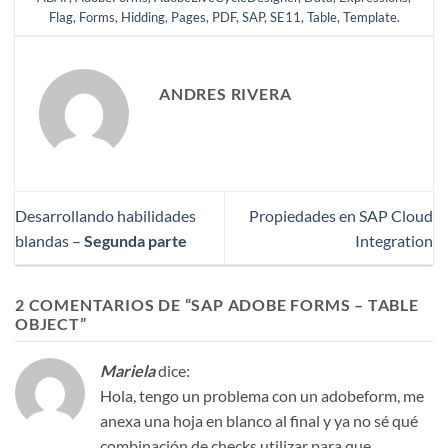
Flag
,
Forms
,
Hidding
,
Pages
,
PDF
,
SAP
,
SE11
,
Table
,
Template
.
ANDRES RIVERA
Desarrollando habilidades
Propiedades en SAP Cloud
blandas –
Segunda parte
Integration
2 COMENTARIOS DE “
SAP ADOBE FORMS – TABLE
OBJECT
”
Mariela
dice:
Hola, tengo un problema con un adobeform, me
anexa una hoja en blanco al final y ya no sé qué
combinación de checks utilizar para que