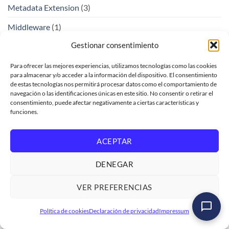
Metadata Extension
(3)
Middleware
(1)
Gestionar consentimiento
Modificar registros en base de datos
(2)
n8n
(9)
Para ofrecer las mejores experiencias, utilizamos tecnologías como las cookies
para almacenar y/o acceder a la información del dispositivo. El consentimiento
OAuth 2.0
(1)
de estas tecnologías nos permitirá procesar datos como el comportamiento de
navegación o las identificaciones únicas en este sitio. No consentir o retirar el
consentimiento, puede afectar negativamente a ciertas características y
Objetos compartidos y gestión de memoria
(5)
funciones.
Objetos de bloqueo y utilidades
(2)
ACEPTAR
Objetos persistentes
(6)
OData
(1)
DENEGAR
Ollama
(4)
VER PREFERENCIAS
Open Learning
(2)
Curso SAP ADOBE Formularios Interactivos
Política de cookies
Declaración de privacidad
Impressum
Ver formación
→
OpenSource
(1)