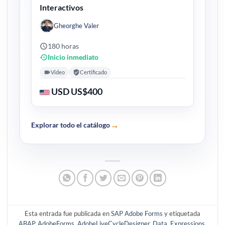
Interactivos
Gheorghe Valer
180 horas
Inicio inmediato
Video
Certificado
USD US$400
→
Explorar todo el catálogo
Esta entrada fue publicada en
SAP Adobe Forms
y etiquetada
ABAP
,
AdobeForms
,
AdobeLiveCycleDesigner
,
Data
,
Expressions
,