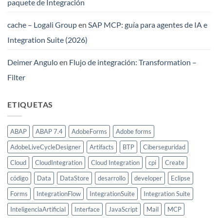
paquete de Integración
cache – Logali Group
en
SAP MCP: guía para agentes de IA e
Integration Suite (2026)
Deimer Angulo
en
Flujo de integración: Transformation –
Filter
ETIQUETAS
ABAP
ABAP 7.4
AdobeForms
Adobe forms
AdobeLiveCycleDesigner
Artifacts
BTP
Ciberseguridad
Cloud
CloudIntegration
Cloud Integration
cpi
Create
código
Data
DataStore
desarrollo
developer
Eclipse
Forms
IntegrationFlow
IntegrationSuite
Integration Suite
InteligenciaArtificial
Interface
JavaScript
Mail
MCP