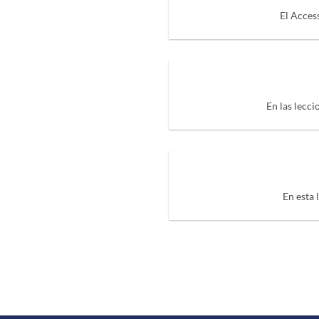
El Access
En las lecc
En esta 