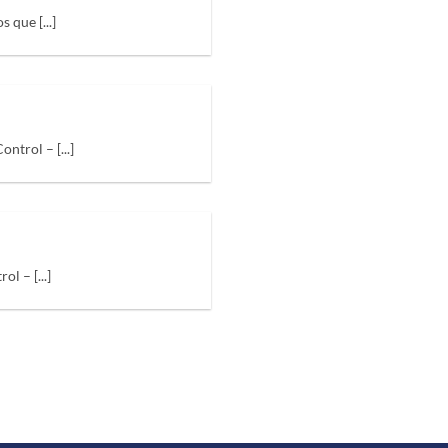
 que [...]
trol – [...]
l – [...]