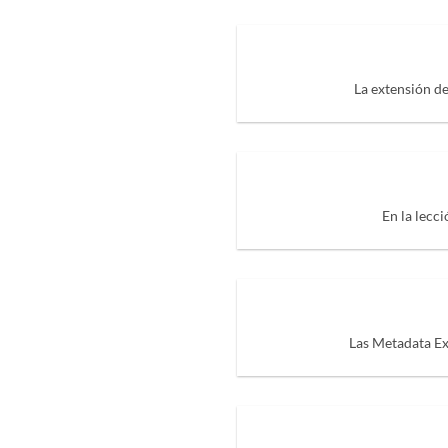
La extensión d
En la lecc
Las Metadata Ex