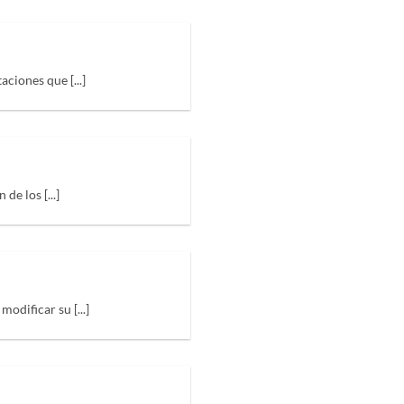
iones que [...]
e los [...]
dificar su [...]