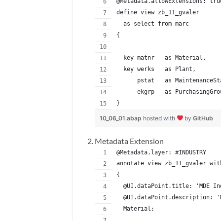
@Metadata.allowExtensions: tru
define view zb_11_gvaler
  as select from marc
{
  key matnr   as Material,
  key werks   as Plant,
      pstat   as MaintenanceSt
      ekgrp   as PurchasingGro
}
10_06_01.abap
hosted with
by
GitHub
Metadata Extension
@Metadata.layer: #INDUSTRY
annotate view zb_11_gvaler wit
{
  @UI.dataPoint.title: 'MDE In
  @UI.dataPoint.description: '
  Material;