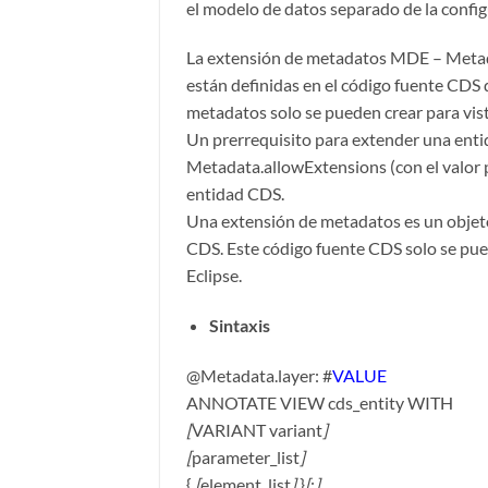
el modelo de datos separado de la confi
La extensión de metadatos MDE – Metad
están definidas en el código fuente CDS 
metadatos solo se pueden crear para vis
Un prerrequisito para extender una ent
Metadata.allowExtensions (con el valor p
entidad CDS.
Una extensión de metadatos es un objeto
CDS. Este código fuente CDS solo se pue
Eclipse.
Sintaxis
@Metadata.layer: #
VALUE
ANNOTATE VIEW cds_entity WITH
[
VARIANT variant
]
[
parameter_list
]
{
[
element_list
]
}
[
;
]