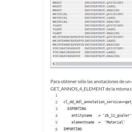
Para obtener sólo las anotaciones de un
GET_ANNOS_4_ELEMENT de la misma cl
cl_dd_ddl_annotation_service=>get
  EXPORTING
    entityname   = 'zb_11_gvaler'
    elementname  =  'Material'
IMPORTING