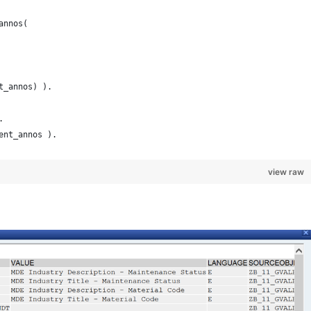
annos(
t_annos) ).
.
ent_annos ).
view raw