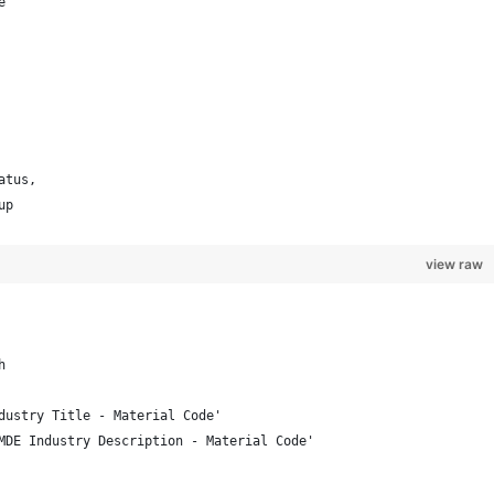
e
atus,
up
view raw
h
dustry Title - Material Code'
MDE Industry Description - Material Code'