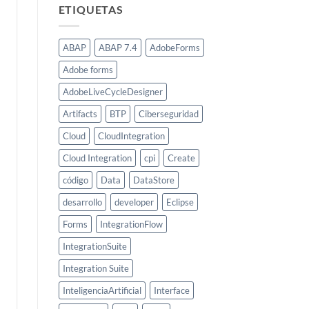
ETIQUETAS
ABAP
ABAP 7.4
AdobeForms
Adobe forms
AdobeLiveCycleDesigner
Artifacts
BTP
Ciberseguridad
Cloud
CloudIntegration
Cloud Integration
cpi
Create
código
Data
DataStore
desarrollo
developer
Eclipse
Forms
IntegrationFlow
IntegrationSuite
Integration Suite
InteligenciaArtificial
Interface