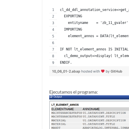
cl_dd_ddl_annotation_service=>get_
  EXPORTING
    entityname    = 'zb_11_gvaler'
  IMPORTING
    element_annos = DATA(lt_elemen
IF NOT lt_element_annos IS INITIAL
  cl_demo_output=>display( lt_elem
ENDIF.
10_06_01-2.abap
hosted with
by
GitHub
Ejecutamos el programa: