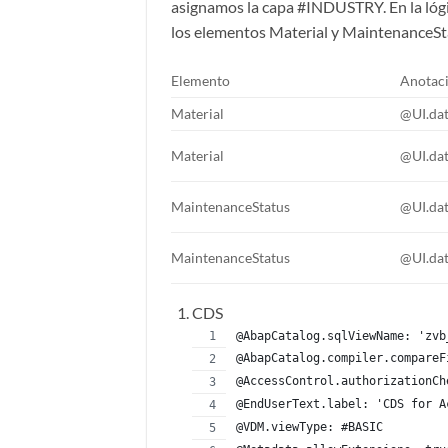
asignamos la capa #INDUSTRY. En la lógi
los elementos Material y MaintenanceSt
Elemento
Anotac
Material
@UI.dat
Material
@UI.dat
MaintenanceStatus
@UI.dat
MaintenanceStatus
@UI.dat
CDS
@AbapCatalog.sqlViewName: 'zvb
@AbapCatalog.compiler.compareF
@AccessControl.authorizationCh
@EndUserText.label: 'CDS for A
@VDM.viewType: #BASIC