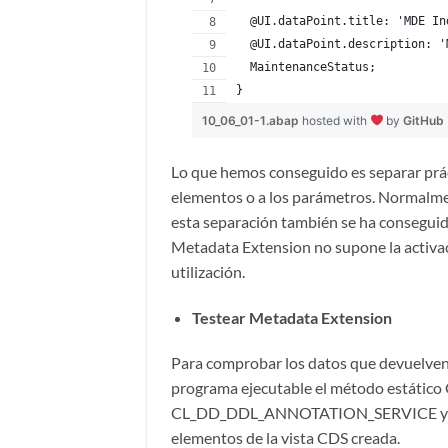
  @UI.dataPoint.title: 'MDE In
  @UI.dataPoint.description: '
  MaintenanceStatus;
}
10_06_01-1.abap
hosted with
by
GitHub
Lo que hemos conseguido es separar prác
elementos o a los parámetros. Normalm
esta separación también se ha conseguido 
Metadata Extension no supone la activac
utilización.
Testear Metadata Extension
Para comprobar los datos que devuelven 
programa ejecutable el método estático
CL_DD_DDL_ANNOTATION_SERVICE y mostr
elementos de la vista CDS creada.