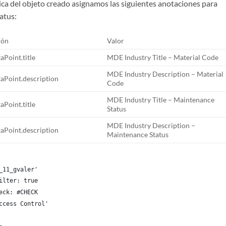
ca del objeto creado asignamos las siguientes anotaciones para
atus:
ión
Valor
aPoint.title
MDE Industry Title – Material Code
MDE Industry Description – Material
aPoint.description
Code
MDE Industry Title – Maintenance
aPoint.title
Status
MDE Industry Description –
aPoint.description
Maintenance Status
_11_gvaler'
ilter: true
eck: #CHECK
ccess Control'