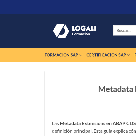
Saltar
al
contenido
Buscar
por:
FORMACIÓN SAP
CERTIFICACIÓN SAP
Metadata 
Las
Metadata Extensions en ABAP CDS
definición principal. Esta guía explica 