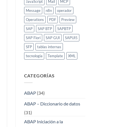
JavaScript
Mail
MCP
Message
n8n
operador
Operations
PDF
Preview
SAP
SAP BTP
SAPBTP
SAP Fiori
SAP GUI
SAPUI5
SFP
tablas internas
tecnologia
Template
XML
CATEGORÍAS
ABAP
(34)
ABAP – Diccionario de datos
(31)
ABAP Iniciación a la