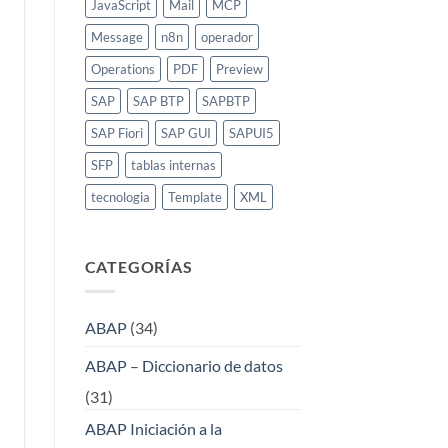
JavaScript
Mail
MCP
Message
n8n
operador
Operations
PDF
Preview
SAP
SAP BTP
SAPBTP
SAP Fiori
SAP GUI
SAPUI5
SFP
tablas internas
tecnologia
Template
XML
CATEGORÍAS
ABAP
(34)
ABAP – Diccionario de datos
(31)
ABAP Iniciación a la