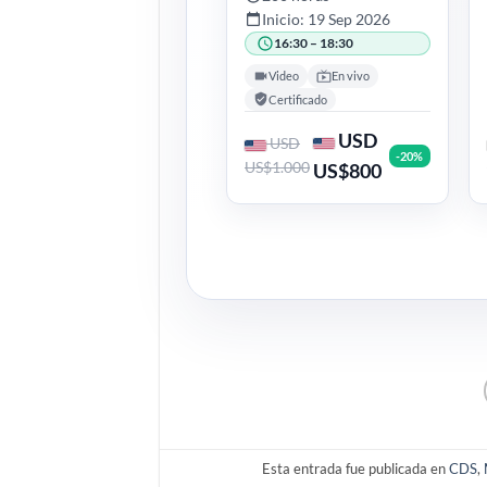
Inicio: 19 Sep 2026
16:30 – 18:30
Video
En vivo
Certificado
USD
USD
-20%
US$1.000
US$800
Esta entrada fue publicada en
CDS
,