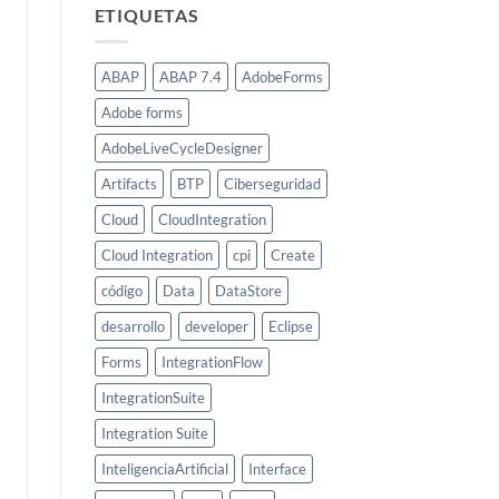
ETIQUETAS
ABAP
ABAP 7.4
AdobeForms
Adobe forms
AdobeLiveCycleDesigner
Artifacts
BTP
Ciberseguridad
Cloud
CloudIntegration
Cloud Integration
cpi
Create
código
Data
DataStore
desarrollo
developer
Eclipse
Forms
IntegrationFlow
IntegrationSuite
Integration Suite
InteligenciaArtificial
Interface