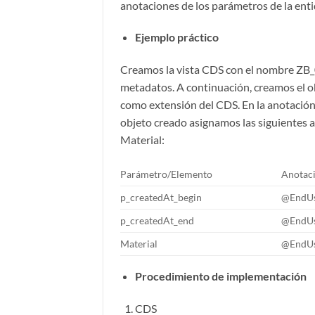
anotaciones de los parámetros de la ent
Ejemplo práctico
Creamos la vista CDS con el nombre ZB_
metadatos. A continuación, creamos el
como extensión del CDS. En la anotació
objeto creado asignamos las siguientes a
Material:
Parámetro/Elemento
Anotac
p_createdAt_begin
@EndUs
p_createdAt_end
@EndUs
Material
@EndUs
Procedimiento de implementación
CDS