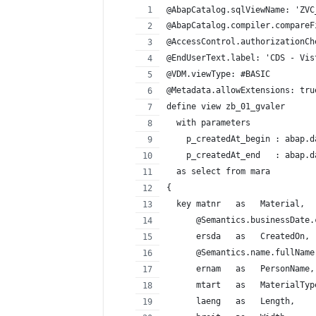
@AbapCatalog.sqlViewName: 'ZVC
@AbapCatalog.compiler.compareF
@AccessControl.authorizationCh
@EndUserText.label: 'CDS - Vis
@VDM.viewType: #BASIC
@Metadata.allowExtensions: tru
define view zb_01_gvaler
  with parameters
    p_createdAt_begin : abap.d
    p_createdAt_end   : abap.d
  as select from mara
{
  key matnr   as   Material,
      @Semantics.businessDate.
      ersda   as   CreatedOn,
      @Semantics.name.fullName
      ernam   as   PersonName,
      mtart   as   MaterialTyp
      laeng   as   Length,