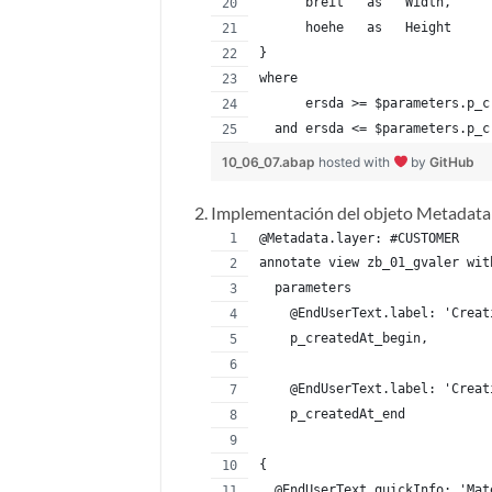
      breit   as   Width,
      hoehe   as   Height
}
where
      ersda >= $parameters.p_c
  and ersda <= $parameters.p_c
10_06_07.abap
hosted with
by
GitHub
Implementación del objeto Metadata
@Metadata.layer: #CUSTOMER
annotate view zb_01_gvaler wit
  parameters
    @EndUserText.label: 'Creat
    p_createdAt_begin,
    @EndUserText.label: 'Creat
    p_createdAt_end
{
  @EndUserText.quickInfo: 'Mat