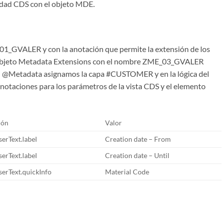
idad CDS con el objeto MDE.
01_GVALER y con la anotación que permite la extensión de los
 objeto Metadata Extensions con el nombre ZME_03_GVALER
n @Metadata asignamos la capa #CUSTOMER y en la lógica del
notaciones para los parámetros de la vista CDS y el elemento
ión
Valor
erText.label
Creation date – From
erText.label
Creation date – Until
erText.quickInfo
Material Code