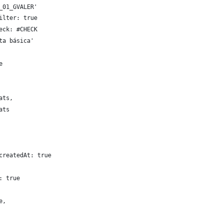
_01_GVALER'
ilter: true
eck: #CHECK
ta básica'
e
ats,
ats
createdAt: true
: true
e,