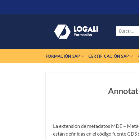
Saltar
al
contenido
Buscar
por:
FORMACIÓN SAP
CERTIFICACIÓN SAP
Annotat
La extensión de metadatos MDE – Metad
están definidas en el código fuente CDS d