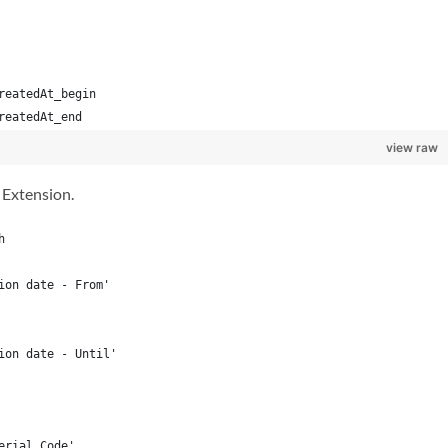
reatedAt_begin
reatedAt_end
view raw
 Extension.
h
ion date - From'
ion date - Until'
erial Code'