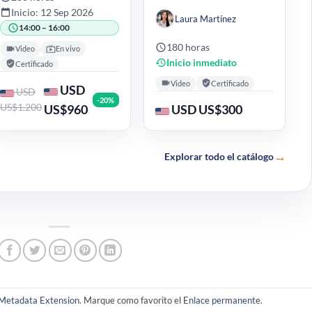
Inicio: 12 Sep 2026
Laura Martínez
14:00 – 16:00
180 horas
Video
En vivo
Inicio inmediato
Certificado
Video
Certificado
USD
USD
-20%
US$1.200
US$960
USD US$300
→
Explorar todo el catálogo
Metadata Extension
. Marque como favorito el
Enlace permanente
.