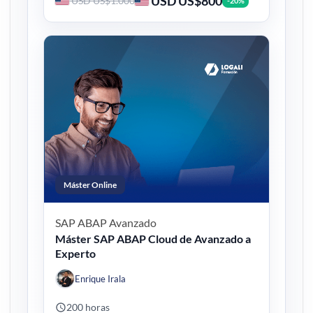
USD US$800
USD US$1.000
-20%
Máster Online
SAP ABAP
Avanzado
Máster SAP ABAP Cloud de Avanzado a
Experto
Enrique Irala
200 horas