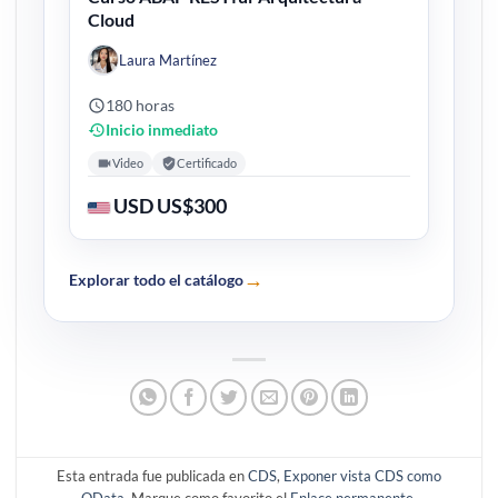
Cloud
Laura Martínez
180 horas
Inicio inmediato
Video
Certificado
USD US$300
→
Explorar todo el catálogo
Esta entrada fue publicada en
CDS
,
Exponer vista CDS como