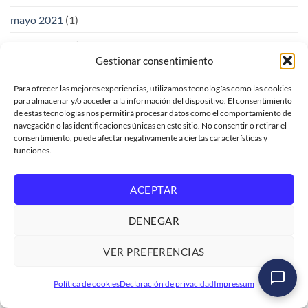
mayo 2021
(1)
enero 2020
(1)
Gestionar consentimiento
noviembre 2018
(1)
Para ofrecer las mejores experiencias, utilizamos tecnologías como las cookies
octubre 2018
(1)
para almacenar y/o acceder a la información del dispositivo. El consentimiento
de estas tecnologías nos permitirá procesar datos como el comportamiento de
junio 2018
(83)
navegación o las identificaciones únicas en este sitio. No consentir o retirar el
consentimiento, puede afectar negativamente a ciertas características y
mayo 2018
(132)
funciones.
LOGALI GROUP
ACEPTAR
DENEGAR
Soporte de venta
VER PREFERENCIAS
Solicitud de facturación
Máster SAP ABAP Cloud de Cero a Avanzado
Trabaja con nosotros
Política de cookies
Declaración de privacidad
Impressum
Ver formación
→
Condiciones de servicio