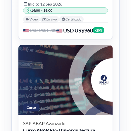
Inicio: 12 Sep 2026
14:00 – 16:00
Video
En vivo
Certificado
USD US$960
USD US$1.200
-20%
Curso
SAP ABAP
Avanzado
Curso ABAP RESTful-Arquitectura