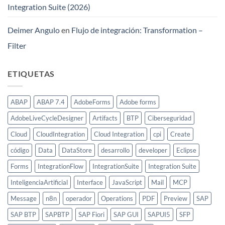
Integration Suite (2026)
Deimer Angulo
en
Flujo de integración: Transformation –
Filter
ETIQUETAS
ABAP
ABAP 7.4
AdobeForms
Adobe forms
AdobeLiveCycleDesigner
Artifacts
BTP
Ciberseguridad
Cloud
CloudIntegration
Cloud Integration
cpi
Create
código
Data
DataStore
desarrollo
developer
Eclipse
Forms
IntegrationFlow
IntegrationSuite
Integration Suite
InteligenciaArtificial
Interface
JavaScript
Mail
MCP
Message
n8n
operador
Operations
PDF
Preview
SAP
SAP BTP
SAPBTP
SAP Fiori
SAP GUI
SAPUI5
SFP