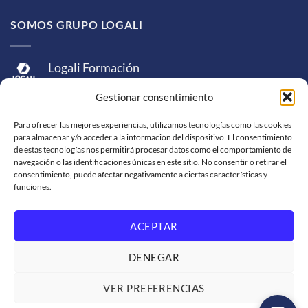
SOMOS GRUPO LOGALI
Logali Formación
Logali Consultoría
Gestionar consentimiento
Logali Ingeniería
Para ofrecer las mejores experiencias, utilizamos tecnologías como las cookies
para almacenar y/o acceder a la información del dispositivo. El consentimiento
de estas tecnologías nos permitirá procesar datos como el comportamiento de
navegación o las identificaciones únicas en este sitio. No consentir o retirar el
consentimiento, puede afectar negativamente a ciertas características y
funciones.
ACEPTAR
Visa
MasterCard
American
PayPal
Bank
Sepa
Skrill
Express
Transfer
DENEGAR
Western
Union
SOPORTE DE VENTA
SOLICITUD DE FACTURACIÓN
VER PREFERENCIAS
TRABAJA CON NOSOTROS
CONDICIONES DE SERVICIO
POLÍTICAS DE PRIVACIDAD