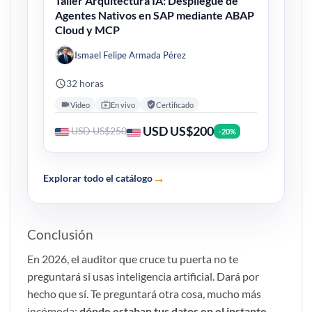
Taller Arquitectura IA: Despliegue de
Agentes Nativos en SAP mediante ABAP
Cloud y MCP
Ismael Felipe Armada Pérez
32 horas
Video
En vivo
Certificado
USD US$200
USD US$250
-20%
→
Explorar todo el catálogo
Conclusión
En 2026, el auditor que cruce tu puerta no te
preguntará si usas inteligencia artificial. Dará por
hecho que sí. Te preguntará otra cosa, mucho más
incómoda:
dónde estaban tus datos en el instante