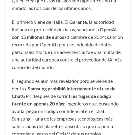
Quien crea que estos riesgos son hipotéticos no ha
mirado las noticias de los últimos años.
El primero viene de Italia. El
Garante
, la autoridad
italiana de protección de datos, sancionó a
OpenAI
con 15 millones de euros
(diciembre de 2024; sanción
recurrida por OpenAI) por uso indebido de datos
personales. No fue una advertencia: fue una multa de
una autoridad europea contra el proveedor de IA más
conocido del mundo.
El segundo es aún más revelador porque viene de
dentro.
Samsung prohibió internamente el uso de
ChatGPT
después de sufrir
tres fugas de código
fuente en apenas 20 días
: ingenieros que, buscando
ayuda, pegaron código confidencial en el chat.
Samsung —una de las empresas tecnológicas más
sofisticadas del planeta— descubrió que no podía
controlar el gesto del Ctrl+V de sus propios