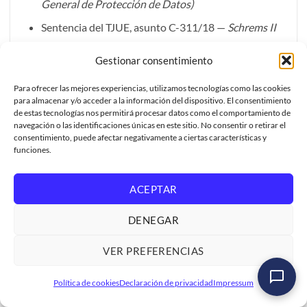
General de Protección de Datos)
Sentencia del TJUE, asunto C-311/18 —
Schrems II
EU-US Data Privacy Framework
(adoptado en
Gestionar consentimiento
2023; asunto C-703/25 P, pendiente ante el TJUE)
Para ofrecer las mejores experiencias, utilizamos tecnologías como las cookies
Directiva (UE) 2016/943 —
Protección de secretos
para almacenar y/o acceder a la información del dispositivo. El consentimiento
comerciales
de estas tecnologías nos permitirá procesar datos como el comportamiento de
navegación o las identificaciones únicas en este sitio. No consentir o retirar el
Sanción del Garante italiano a OpenAI (15 millones
consentimiento, puede afectar negativamente a ciertas características y
de euros)
funciones.
IBM —
Cost of a Data Breach Report 2025
ACEPTAR
DENEGAR
VER PREFERENCIAS
Esta entrada fue publicada en
AIAct
,
Ciberseguridad
,
GDPR
,
Máster Automatiza e Integra SAP con n8n e IA: cloud
IALocal
,
InteligenciaArtificial
,
SAP
,
Sin categoría
y etiquetada
Política de cookies
Declaración de privacidad
Impressum
y local, de cero a producción
IALocal
,
SAP
.
Ver formación
→