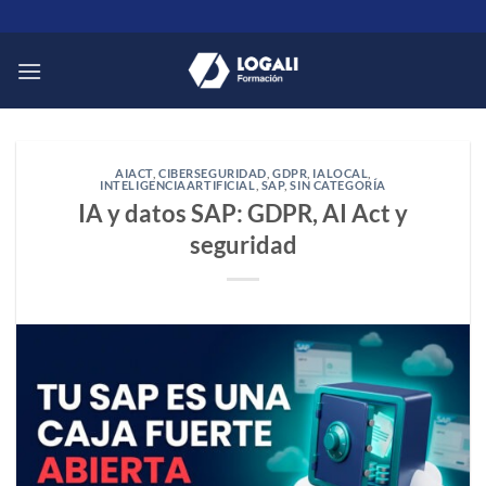
Saltar
al
contenido
AIACT
,
CIBERSEGURIDAD
,
GDPR
,
IALOCAL
,
INTELIGENCIAARTIFICIAL
,
SAP
,
SIN CATEGORÍA
IA y datos SAP: GDPR, AI Act y
seguridad