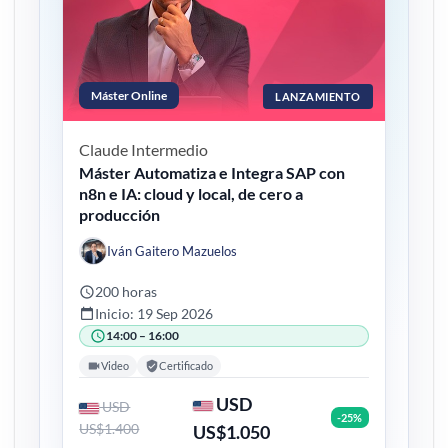
Máster Online
LANZAMIENTO
Claude
Intermedio
Máster Automatiza e Integra SAP con
n8n e IA: cloud y local, de cero a
producción
Iván Gaitero Mazuelos
200 horas
Inicio: 19 Sep 2026
14:00 – 16:00
Video
Certificado
USD
USD
-25%
US$1.400
US$1.050