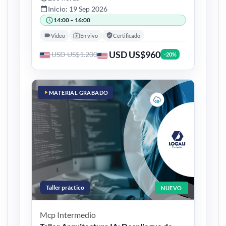
Inicio: 19 Sep 2026
14:00 – 16:00
Video
En vivo
Certificado
USD US$960
USD US$1.200
-20%
MATERIAL GRABADO
Taller práctico
NUEVO
Mcp
Intermedio