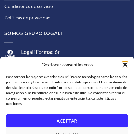
Condiciones de servicio
Políticas de privacidad
SOMOS GRUPO LOGALI
Logali Formación
Logali Consultoría
Gestionar consentimiento
Logali Ingeniería
Para ofrecer las mejores experiencias, utilizamos tecnologías como las cookies
para almacenar y/o acceder a la información del dispositivo. El consentimiento
de estas tecnologías nos permitirá procesar datos como el comportamiento de
navegación o las identificaciones únicas en este sitio. No consentir o retirar el
consentimiento, puede afectar negativamente a ciertas características y
funciones.
ACEPTAR
Visa
MasterCard
American
PayPal
Bank
Sepa
Skrill
Express
Transfer