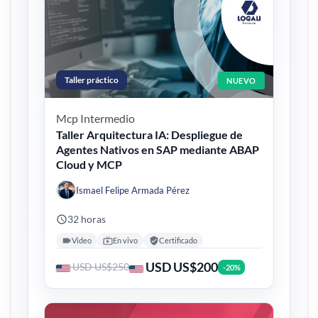
Taller práctico
NUEVO
Mcp
Intermedio
Taller Arquitectura IA: Despliegue de
Agentes Nativos en SAP mediante ABAP
Cloud y MCP
Ismael Felipe Armada Pérez
32 horas
Video
En vivo
Certificado
USD US$200
USD US$250
-20%