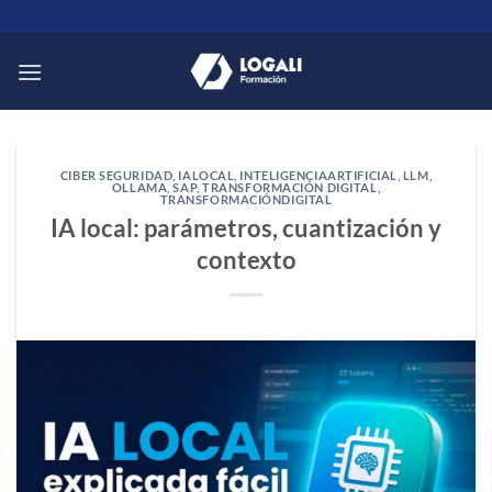
Saltar
al
contenido
CIBER SEGURIDAD
,
IALOCAL
,
INTELIGENCIAARTIFICIAL
,
LLM
,
OLLAMA
,
SAP
,
TRANSFORMACIÓN DIGITAL
,
TRANSFORMACIÓNDIGITAL
IA local: parámetros, cuantización y
contexto