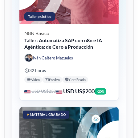
Taller práctico
N8N
Básico
Taller: Automatiza SAP con n8n e IA
Agéntica: de Cero a Producción
Iván Gaitero Mazuelos
32 horas
Video
En vivo
Certificado
USD US$200
USD US$250
-20%
MATERIAL GRABADO