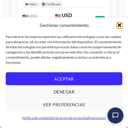
Video
Certificado
USD
USD
-25%
US$1.400
US$1.050
Gestionar consentimiento
Para ofrecer las mejores experiencias, utilizamos tecnologías como las cookies
→
Explorar todo el catálogo
para almacenar y/o acceder a la información del dispositivo. El consentimiento
de estas tecnologías nos permitirá procesar datos como el comportamiento de
navegación o las identificaciones únicas en este sitio. No consentir o retirar el
consentimiento, puede afectar negativamente a ciertas características y
funciones.
Preguntas frecuentes
¿Qué significa que un modelo tenga 8B o 32B
ACEPTAR
parámetros?
DENEGAR
La B indica miles de millones de parámetros. Un
modelo mayor suele ofrecer más capacidad, pero
VER PREFERENCIAS
también exige más memoria, energía y tiempo de
respuesta.
Taller: Automatiza SAP con n8n e IA Agéntica: de
Política de cookies
Declaración de privacidad
Impressum
Cero a Producción
Ver formación
→
¿Qué es la cuantización de un modelo local?