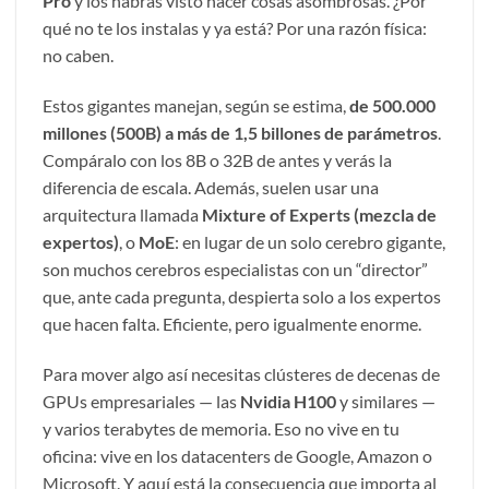
Pro
y los habrás visto hacer cosas asombrosas. ¿Por
qué no te los instalas y ya está? Por una razón física:
no caben.
Estos gigantes manejan, según se estima,
de 500.000
millones (500B) a más de 1,5 billones de parámetros
.
Compáralo con los 8B o 32B de antes y verás la
diferencia de escala. Además, suelen usar una
arquitectura llamada
Mixture of Experts (mezcla de
expertos)
, o
MoE
: en lugar de un solo cerebro gigante,
son muchos cerebros especialistas con un “director”
que, ante cada pregunta, despierta solo a los expertos
que hacen falta. Eficiente, pero igualmente enorme.
Para mover algo así necesitas clústeres de decenas de
GPUs empresariales — las
Nvidia H100
y similares —
y varios terabytes de memoria. Eso no vive en tu
oficina: vive en los datacenters de Google, Amazon o
Microsoft. Y aquí está la consecuencia que importa al