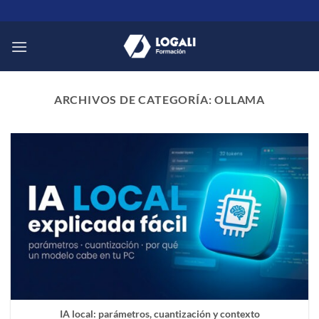
Saltar
al
contenido
ARCHIVOS DE CATEGORÍA:
OLLAMA
IA local: parámetros, cuantización y contexto