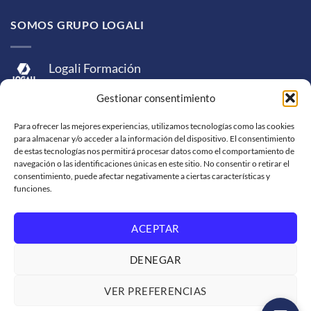
SOMOS GRUPO LOGALI
Logali Formación
Logali Consultoría
Gestionar consentimiento
Logali Ingeniería
Para ofrecer las mejores experiencias, utilizamos tecnologías como las cookies
para almacenar y/o acceder a la información del dispositivo. El consentimiento
de estas tecnologías nos permitirá procesar datos como el comportamiento de
navegación o las identificaciones únicas en este sitio. No consentir o retirar el
consentimiento, puede afectar negativamente a ciertas características y
funciones.
ACEPTAR
Visa
MasterCard
American
PayPal
Bank
Sepa
Skrill
Express
Transfer
DENEGAR
Western
Union
SOPORTE DE VENTA
SOLICITUD DE FACTURACIÓN
VER PREFERENCIAS
TRABAJA CON NOSOTROS
CONDICIONES DE SERVICIO
POLÍTICAS DE PRIVACIDAD