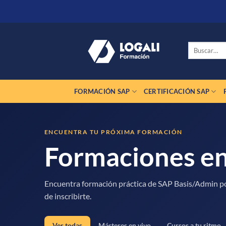
Saltar
al
contenido
Buscar
por:
FORMACIÓN SAP
CERTIFICACIÓN SAP
ENCUENTRA TU PRÓXIMA FORMACIÓN
Formaciones e
Encuentra formación práctica de SAP Basis/Admin por
de inscribirte.
Ver todas
Másteres en vivo
Cursos a tu ritmo