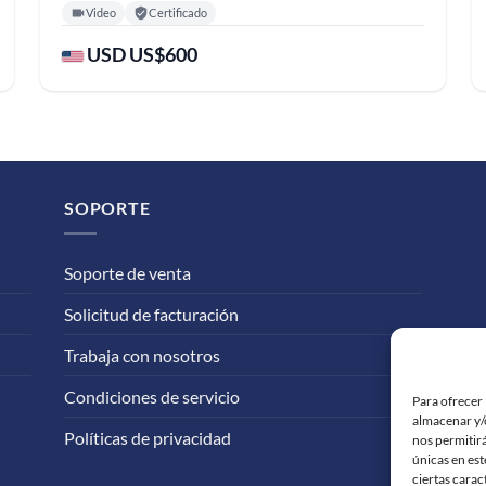
Video
Certificado
USD US$600
SOPORTE
Soporte de venta
Solicitud de facturación
Trabaja con nosotros
Condiciones de servicio
Para ofrecer 
almacenar y/o
Políticas de privacidad
nos permitir
únicas en est
ciertas carac