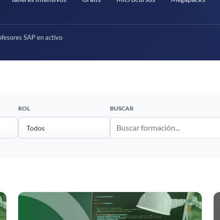
fesores SAP en activo
ROL
BUSCAR