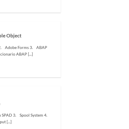
le Object
 2. Adobe Forms 3. ABAP
cionario ABAP [...]
m
n SPAD 3. Spool System 4.
t [...]