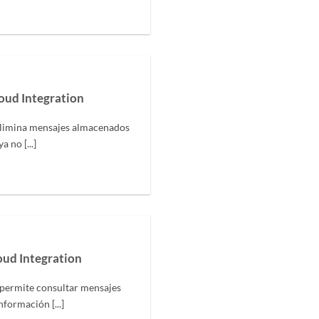
oud Integration
elimina mensajes almacenados
 no [...]
oud Integration
 permite consultar mensajes
formación [...]