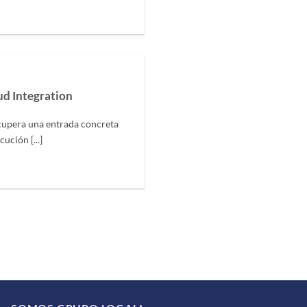
ud Integration
cupera una entrada concreta
ución [...]