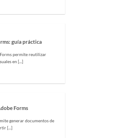
ms: guía práctica
orms permite reutilizar
uales en [...]
Adobe Forms
mite generar documentos de
r [...]