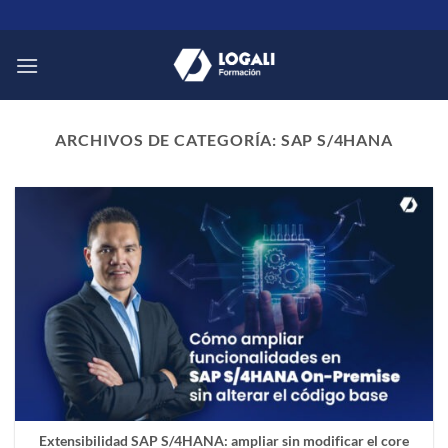
Saltar
al
contenido
ARCHIVOS DE CATEGORÍA:
SAP S/4HANA
Extensibilidad SAP S/4HANA: ampliar sin modificar el core