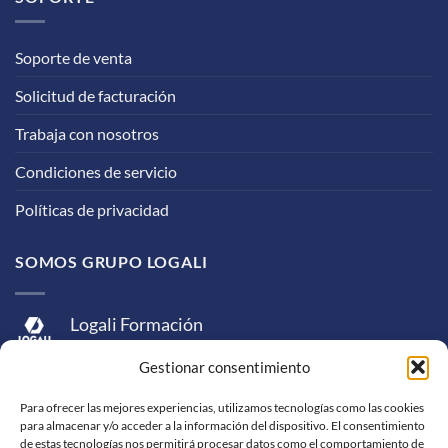
Soporte de venta
Solicitud de facturación
Trabaja con nosotros
Condiciones de servicio
Políticas de privacidad
SOMOS GRUPO LOGALI
Logali Formación
Logali Consultoría
Gestionar consentimiento
Logali Ingeniería
Para ofrecer las mejores experiencias, utilizamos tecnologías como las cookies
para almacenar y/o acceder a la información del dispositivo. El consentimiento
de estas tecnologías nos permitirá procesar datos como el comportamiento de